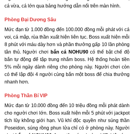
cá vừa, cá lớn qua bảng hướng dẫn nổi trên màn hình.
Phòng Đại Dương Sâu
Mức đạn từ 1.000 đồng đến 100.000 đồng mỗi phát với cá
voi, cá mập, rùa thần xuất hiện liên tục. Boss xuất hiện mỗi
8 phút với máu dày hơn và phần thưởng gấp 10 lần phòng
tân thủ. Người chơi
bắn cá NOHU90
có thể bật chế độ
bắn tự động để tập trung nhắm boss. Hệ thống hoàn tiền
5% mỗi ngày dành riêng cho phòng này. Người chơi còn
có thể lập đội 4 người cùng bắn một boss để chia thưởng
nhanh hơn.
Phòng Thần Bí VIP
Mức đạn từ 10.000 đồng đến 10 triệu đồng mỗi phát dành
cho người chơi lớn. Boss xuất hiện mỗi 5 phút với jackpot
tích lũy không giới hạn. Vũ khí độc quyền như súng thần
Poseidon, súng rồng phun lửa chỉ có ở phòng này. Người