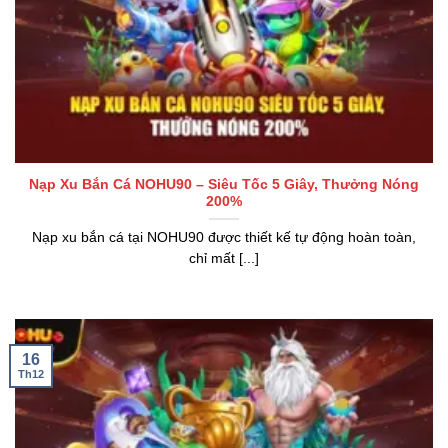
Nạp Xu Bắn Cá NOHU90 – Siêu Tốc 5 Giây, Thưởng Nóng
200%
Nạp xu bắn cá tại NOHU90 được thiết kế tự động hoàn toàn,
chỉ mất [...]
16
Th12