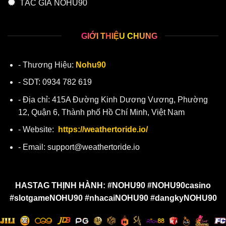
TÁC GIẢ NOHU90
GIỚI THIỆU CHUNG
- Thương Hiệu:
Nohu90
- SDT:
0934 782 619
- Địa chỉ:
415A Đường Kinh Dương Vương, Phường
12, Quận 6, Thành phố Hồ Chí Minh, Việt Nam
- Website:
https://weathertoride.io/
- Email:
support@weathertoride.io
HASTAG THỊNH HÀNH: #NOHU90 #NOHU90casino
#slotgameNOHU90 #nhacaiNOHU90 #dangkyNOHU90