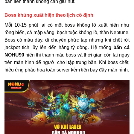
bắn liên thanh không cần giữ nút.
Boss khủng xuất hiện theo lịch cố định
Mỗi 10-15 phút lại có một boss khổng lồ xuất hiện như
rồng biển, cá mập vàng, bạch tuộc khổng lồ, thần Neptune.
Boss có máu dày, di chuyển phức tạp nhưng khi chết rớt
jackpot tích lũy lên đến hàng tỷ đồng. Hệ thống
bắn cá
NOHU90
hiển thị thanh máu boss và thời gian còn lại ngay
trên màn hình để người chơi tập trung bắn. Khi boss chết,
hiệu ứng pháo hoa toàn server kèm tiền bay đầy màn hình.