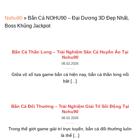
Nohu90
»
Bắn Cá NOHU90 – Đại Dương 3D Đẹp Nhất,
Boss Khủng Jackpot
Bắn Cá Thần Long – Trải Nghiệm Săn Cá Huyền Ảo Tại
Nohu90
06.02.2026
Giữa vô số tựa game bắn cá hiện nay, bắn cá thần long nổi
bật [...]
Bắn Cá Đổi Thưởng – Trải Nghiệm Giải Trí Sôi Động Tại
Nohu90
06.02.2026
Trong thế giới game giải trí trực tuyến, bắn cá đổi thưởng luôn
là thể [...]