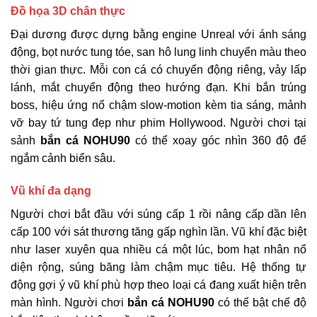
Đồ họa 3D chân thực
Đại dương được dựng bằng engine Unreal với ánh sáng
động, bọt nước tung tóe, san hô lung linh chuyển màu theo
thời gian thực. Mỗi con cá có chuyển động riêng, vảy lấp
lánh, mắt chuyển động theo hướng đạn. Khi bắn trúng
boss, hiệu ứng nổ chậm slow-motion kèm tia sáng, mảnh
vỡ bay tứ tung đẹp như phim Hollywood. Người chơi tại
sảnh
bắn cá NOHU90
có thể xoay góc nhìn 360 độ để
ngắm cảnh biển sâu.
Vũ khí đa dạng
Người chơi bắt đầu với súng cấp 1 rồi nâng cấp dần lên
cấp 100 với sát thương tăng gấp nghìn lần. Vũ khí đặc biệt
như laser xuyên qua nhiều cá một lúc, bom hạt nhân nổ
diện rộng, súng băng làm chậm mục tiêu. Hệ thống tự
động gợi ý vũ khí phù hợp theo loại cá đang xuất hiện trên
màn hình. Người chơi
bắn cá NOHU90
có thể bật chế độ