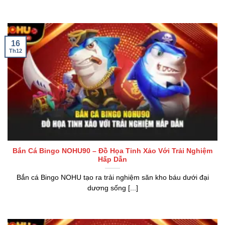
16
Th12
Bắn Cá Bingo NOHU90 – Đồ Họa Tinh Xảo Với Trải Nghiệm
Hấp Dẫn
Bắn cá Bingo NOHU tạo ra trải nghiệm săn kho báu dưới đại
dương sống [...]