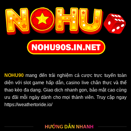
NOHU90
mang đến trải nghiệm cá cược trực tuyến toàn
diện với slot game hấp dẫn, casino live chân thực và thể
thao kèo đa dạng. Giao dịch nhanh gọn, bảo mật cao cùng
ưu đãi mỗi ngày dành cho mọi thành viên. Truy cập ngay
https://weathertoride.io/
HƯỚNG DẪN NHANH