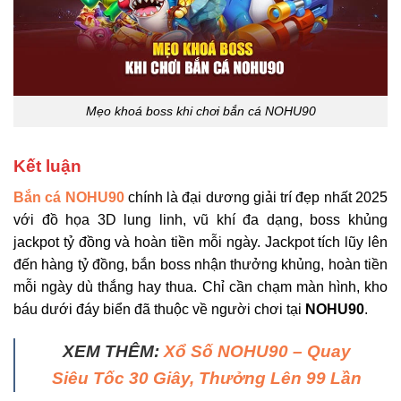
Mẹo khoá boss khi chơi bắn cá NOHU90
Kết luận
Bắn cá NOHU90
chính là đại dương giải trí đẹp nhất 2025
với đồ họa 3D lung linh, vũ khí đa dạng, boss khủng
jackpot tỷ đồng và hoàn tiền mỗi ngày. Jackpot tích lũy lên
đến hàng tỷ đồng, bắn boss nhận thưởng khủng, hoàn tiền
mỗi ngày dù thắng hay thua. Chỉ cần chạm màn hình, kho
báu dưới đáy biển đã thuộc về người chơi tại
NOHU90
.
XEM THÊM:
Xổ Số NOHU90 – Quay
Siêu Tốc 30 Giây, Thưởng Lên 99 Lần