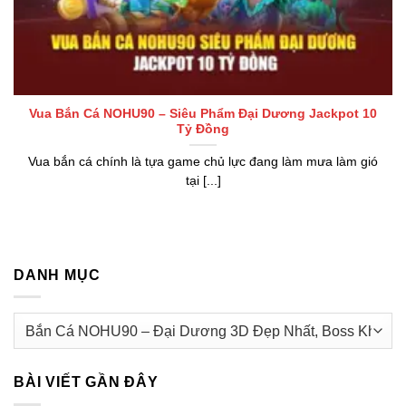
Vua Bắn Cá NOHU90 – Siêu Phẩm Đại Dương Jackpot 10
Tỷ Đồng
Vua bắn cá chính là tựa game chủ lực đang làm mưa làm gió
tại [...]
DANH MỤC
Danh
mục
BÀI VIẾT GẦN ĐÂY