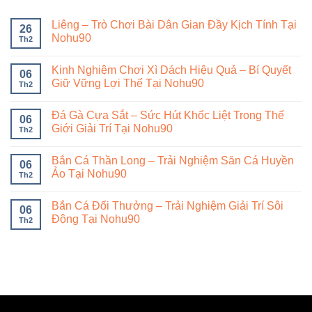
Liêng – Trò Chơi Bài Dân Gian Đầy Kịch Tính Tại
26
Nohu90
Th2
Kinh Nghiệm Chơi Xì Dách Hiệu Quả – Bí Quyết
06
Giữ Vững Lợi Thế Tại Nohu90
Th2
Đá Gà Cựa Sắt – Sức Hút Khốc Liệt Trong Thế
06
Giới Giải Trí Tại Nohu90
Th2
Bắn Cá Thần Long – Trải Nghiệm Săn Cá Huyền
06
Ảo Tại Nohu90
Th2
Bắn Cá Đổi Thưởng – Trải Nghiệm Giải Trí Sôi
06
Động Tại Nohu90
Th2