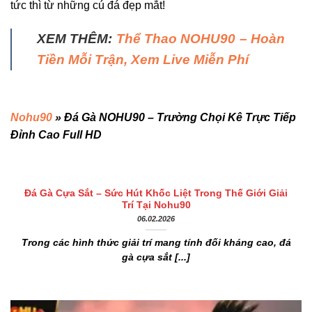
tức thì từ những cú đá đẹp mắt!
XEM THÊM:
Thể Thao NOHU90 – Hoàn
Tiền Mỗi Trận, Xem Live Miễn Phí
Nohu90
»
Đá Gà NOHU90 – Trường Chọi Kê Trực Tiếp
Đỉnh Cao Full HD
Đá Gà Cựa Sắt – Sức Hút Khốc Liệt Trong Thế Giới Giải
Trí Tại Nohu90
06.02.2026
Trong các hình thức giải trí mang tính đối kháng cao, đá
gà cựa sắt [...]