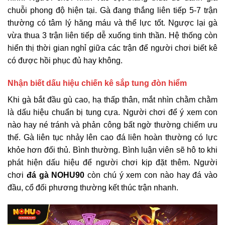
chuỗi phong độ hiện tại. Gà đang thắng liên tiếp 5-7 trận
thường có tâm lý hăng máu và thể lực tốt. Ngược lại gà
vừa thua 3 trận liên tiếp dễ xuống tinh thần. Hệ thống còn
hiển thị thời gian nghỉ giữa các trận để người chơi biết kê
có được hồi phục đủ hay không.
Nhận biết dấu hiệu chiến kê sắp tung đòn hiểm
Khi gà bắt đầu gù cao, hạ thấp thân, mắt nhìn chằm chằm
là dấu hiệu chuẩn bị tung cựa. Người chơi để ý xem con
nào hay né tránh và phản công bất ngờ thường chiếm ưu
thế. Gà liên tục nhảy lên cao đá liên hoàn thường có lực
khỏe hơn đối thủ. Bình thường. Bình luận viên sẽ hô to khi
phát hiện dấu hiệu để người chơi kịp đặt thêm. Người
chơi
đá gà NOHU90
còn chú ý xem con nào hay đá vào
đầu, cổ đối phương thường kết thúc trận nhanh.