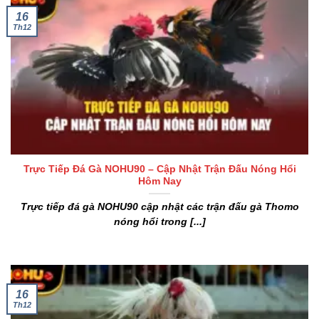
16
Th12
Trực Tiếp Đá Gà NOHU90 – Cập Nhật Trận Đấu Nóng Hổi
Hôm Nay
Trực tiếp đá gà NOHU90 cập nhật các trận đấu gà Thomo
nóng hổi trong [...]
16
Th12