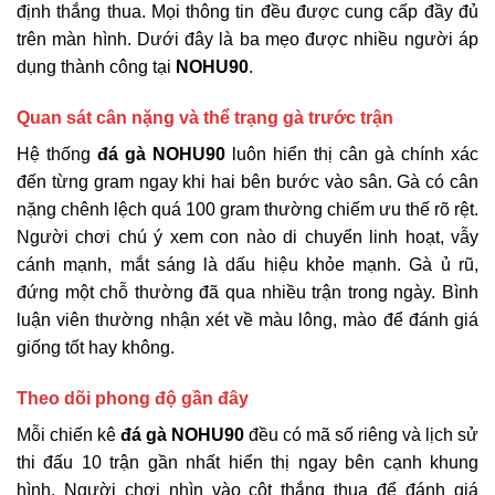
định thắng thua. Mọi thông tin đều được cung cấp đầy đủ
trên màn hình. Dưới đây là ba mẹo được nhiều người áp
dụng thành công tại
NOHU90
.
Quan sát cân nặng và thể trạng gà trước trận
Hệ thống
đá gà NOHU90
luôn hiển thị cân gà chính xác
đến từng gram ngay khi hai bên bước vào sân. Gà có cân
nặng chênh lệch quá 100 gram thường chiếm ưu thế rõ rệt.
Người chơi chú ý xem con nào di chuyển linh hoạt, vẫy
cánh mạnh, mắt sáng là dấu hiệu khỏe mạnh. Gà ủ rũ,
đứng một chỗ thường đã qua nhiều trận trong ngày. Bình
luận viên thường nhận xét về màu lông, mào để đánh giá
giống tốt hay không.
Theo dõi phong độ gần đây
Mỗi chiến kê
đá gà NOHU90
đều có mã số riêng và lịch sử
thi đấu 10 trận gần nhất hiển thị ngay bên cạnh khung
hình. Người chơi nhìn vào cột thắng thua để đánh giá