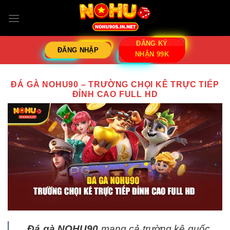
Bỏ
qua
nội
ĐĂNG KÝ
dung
ĐĂNG NHẬP
NHẬN 99K
ĐÁ GÀ NOHU90 – TRƯỜNG CHỌI KÊ TRỰC TIẾP
ĐỈNH CAO FULL HD
Đá gà NOHU90
mang cả trường kê quốc