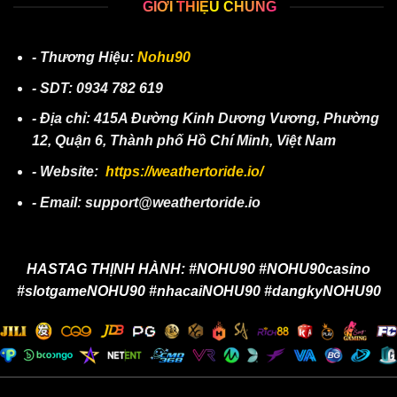
GIỚI THIỆU CHUNG
- Thương Hiệu:
Nohu90
- SDT:
0934 782 619
- Địa chỉ:
415A Đường Kinh Dương Vương, Phường
12, Quận 6, Thành phố Hồ Chí Minh, Việt Nam
- Website:
https://weathertoride.io/
- Email:
support@weathertoride.io
HASTAG THỊNH HÀNH: #NOHU90 #NOHU90casino
#slotgameNOHU90 #nhacaiNOHU90 #dangkyNOHU90