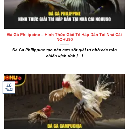
Đá Gà Philippine – Hình Thức Giải Trí Hấp Dẫn Tại Nhà Cái
NOHU90
Đá Gà Philippine tạo nên cơn sốt giải trí nhờ các trận
chiến kịch tính [...]
16
Th12