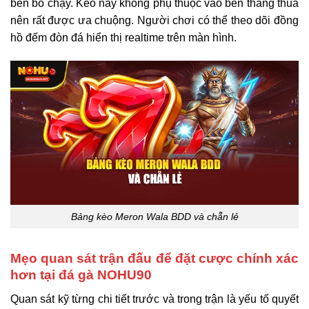
bên bỏ chạy. Kèo này không phụ thuộc vào bên thắng thua
nên rất được ưa chuộng. Người chơi có thể theo dõi đồng
hồ đếm đòn đá hiển thị realtime trên màn hình.
Bảng kèo Meron Wala BDD và chẵn lẻ
Mẹo quan sát trận đấu để đặt cược chính xác
hơn tại đá gà NOHU90
Quan sát kỹ từng chi tiết trước và trong trận là yếu tố quyết